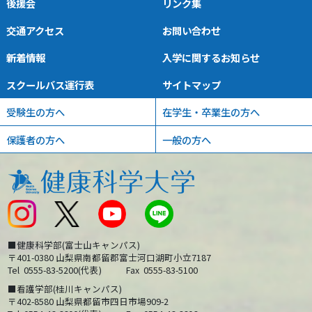
後援会
リンク集
交通アクセス
お問い合わせ
新着情報
入学に関するお知らせ
スクールバス運行表
サイトマップ
受験生の方へ
在学生・卒業生の方へ
保護者の方へ
一般の方へ
■健康科学部(富士山キャンパス)
〒401-0380 山梨県南都留郡富士河口湖町小立7187
Tel
0555-83-5200(代表)
Fax
0555-83-5100
■看護学部(桂川キャンパス)
〒402-8580 山梨県都留市四日市場909-2