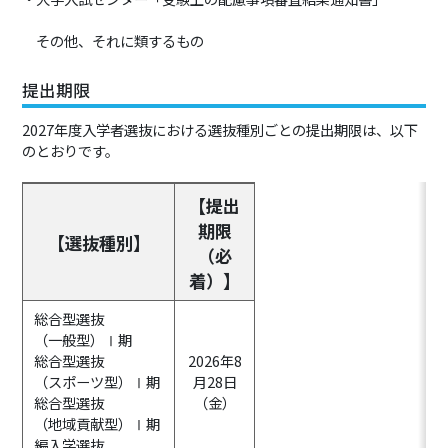
その他、それに類するもの
提出期限
2027年度入学者選抜における選抜種別ごとの提出期限は、以下
のとおりです。
【提出
期限
【選抜種別】
（必
着）】
総合型選抜
（一般型）Ⅰ期
総合型選抜
2026年
8
（スポーツ型）Ⅰ期
月
28
日
総合型選抜
（金）
（地域貢献型）Ⅰ期
編入学選抜