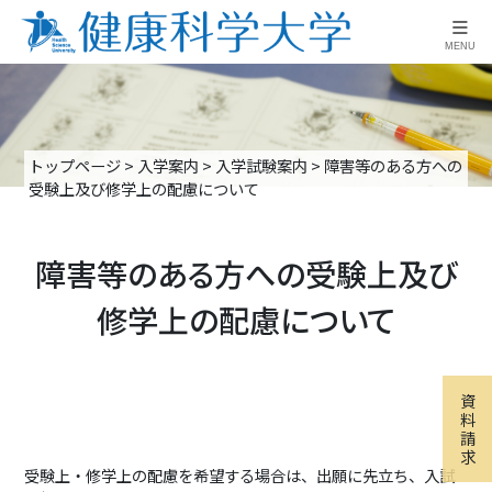
≡
MENU
トップページ
>
入学案内
>
入学試験案内
>
障害等のある方への
受験上及び修学上の配慮について
障害等のある方への受験上及び
修学上の配慮について
資
料
請
求
受験上・修学上の配慮を希望する場合は、出願に先立ち、入試