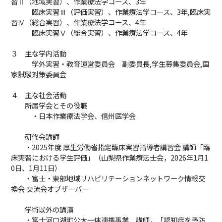
習Ⅱ（地域実習）、作業療法学コース、3年
臨床実習Ⅲ（評価実習）、作業療法学コース、3年,臨床実
習Ⅳ（総合実習）、作業療法学コース、4年
臨床実習Ⅴ（総合実習）、作業療法学コース、4年
３ 主な学内活動
学外実習・教育運営委員会 副委員長,学生募集委員会,国
家試験対策委員会
４ 主な社会活動
所属学会とその役職
・日本作業療法学会、信州医学会
研修会講師
・2025年度 厚生労働省指定臨床実習指導者講習会 講師「臨
床実習における学生評価」（山梨県作業療法士会，2026年1月1
0日、1月11日）
・富士・東部地域リハビリテーションネットワーク情報交
換会 交流会オブザーバー
学術以外の講演
・富士河口湖町公大一体連携事業 講師，「認知症を予防