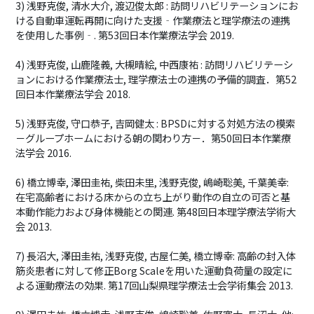
3) 浅野克俊, 清水大介, 渡辺俊太郎 : 訪問リハビリテーションにお
ける自動車運転再開に向けた支援‐作業療法と理学療法の連携
を使用した事例‐. 第53回日本作業療法学会 2019.
4) 浅野克俊, 山鹿隆義, 大槻晴絵, 中西康祐 : 訪問リハビリテーシ
ョンにおける作業療法士, 理学療法士の連携の予備的調査．第52
回日本作業療法学会 2018.
5) 浅野克俊, 守口恭子, 吉岡健太 : BPSDに対する対処方法の模索
－グループホームにおける朝の関わり方－．第50回日本作業療
法学会 2016.
6) 橋立博幸, 澤田圭祐, 柴田未里, 浅野克俊, 嶋崎聡美, 千葉美幸:
在宅高齢者における床からの立ち上がり動作の自立の可否と基
本動作能力および身体機能との関連. 第48回日本理学療法学術大
会 2013.
7) 長沼大, 澤田圭祐, 浅野克俊, 古屋仁美, 橋立博幸: 高齢の封入体
筋炎患者に対して修正Borg Scaleを用いた運動負荷量の設定に
よる運動療法の効果. 第17回山梨県理学療法士会学術集会 2013.