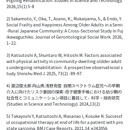
ergoing Rehabilitation. Studies in Science and Technology.
2026,15(1) 5-8
2) Sakamoto, Y., Oka, T., Asano, K., Mukaiyama, S., & Endo, Y.
Social Frailty and Happiness Among Older Adults in a Semi
-Rural Japanese Community: A Cross-Sectional Study in Fuj
ikawaguchiko. Journal of Gerontological Social Work. 2026,
1–22.
3) Katsutoshi A, Shuntaro W, Hitoshi M. Factors associated
with physical activity in community-dwelling oldder adult
s undergoing rehabilitation : A prospective observational s
tudy. Shinshu Med J. 2025, 73(2) : 89-97.
4) 渡辺俊太郎.向山秀.浅野克俊. 自閉スペクトラム症児への早期
介入に向けたリスク要因の探索-母子健康手帳における幼少期の
社会性とコミュニケーション項目に着目して-. 科学・技術研究
(Studies in Science and Technology). 2024,13(2)
5) Takayoshi Y, Katsutoshi A, Masanao I, Kosuke N. Successf
ul occupational therapy at end of life for a patient with pro
state sarcoma. BMJ Case Reports. 2021,14: e242056.