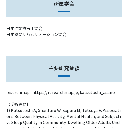
所属学会
日本作業療法士協会
日本訪問リハビリテーション協会
主要研究業績
reserchmap : https://researchmap.jp/katsutoshi_asano
【学術論文】
1) Katsutoshi A, Shuntaro W, Suguru M, Tetsuya E. Associati
ons Between Physical Activity, Mental Health, and Subjecti
ve Sleep Quality in Community-Dwelling Older Adults Und