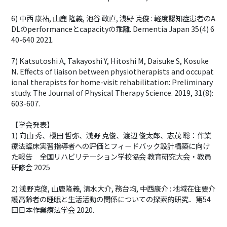
6) 中西 康祐, 山鹿 隆義, 池谷 政直, 浅野 克俊 : 軽度認知症患者のA
DLのperformanceとcapacityの乖離. Dementia Japan 35(4) 6
40-640 2021.
7) Katsutoshi A, Takayoshi Y, Hitoshi M, Daisuke S, Kosuke
N. Effects of liaison between physiotherapists and occupat
ional therapists for home-visit rehabilitation: Preliminary
study. The Journal of Physical Therapy Science. 2019, 31(8):
603-607.
【学会発表】
1) 向山 秀、榎田 哲弥、浅野 克俊、渡辺 俊太郎、志茂 聡：作業
療法臨床実習指導者への評価とフィードバック設計構築に向け
た報告 全国リハビリテーション学校協会 教育研究大会・教員
研修会 2025
2) 浅野克俊, 山鹿隆義, 清水大介, 務台均, 中西康介 : 地域在住要介
護高齢者の睡眠と生活活動の関係についての探索的研究．第54
回日本作業療法学会 2020.