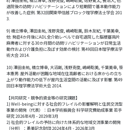
8) 澤田圭祐, 橋立博幸, 浅野克俊, 嶋崎聡美, 佐野寛太, 長沼大, 他:
退院後の訪問リハビリテーションにより短期間で基本動作能力
が改善した症例. 第32回関東甲信越ブロック理学療法士学会 201
3.
9) 橋立博幸, 澤田圭祐, 浅野克俊, 嶋崎聡美, 鈴木友紀, 千葉美幸,
他: 発症4か月後にADL全介助レベルで自宅退院した脳梗塞両片
麻痺者に対する30か月間の訪問リハビリテーションが日常生活
動作および介護負担に及ぼす効果の検討. 第49回日本理学療法学
術大会 2014.
10) 澤田圭祐, 橋立博幸, 大沼剛, 浅野克俊, 嶋崎聡美, 千葉美幸, 笹
本憲男: 屋外活動が困難な地域在住高齢者における床からの立ち
上がり動作能力の低下が屋内生活空間の活動に及ぼす影響. 第49
回日本理学療法学術大会 2014.
【共同研究・競争的資金等の研究課題】
1) Well-beingに対する社会的フレイルの影響解明と住民交流型
事業の開発（代表）：日本学術振興会 科学研究費助成事業 若手
研究 2026年4月 - 2029年3月
2) 社会的フレイルの予防に向けた体系的な地域交流事業の開発
（分担）：勇美記念財団 2024年4月 - 2026年3月