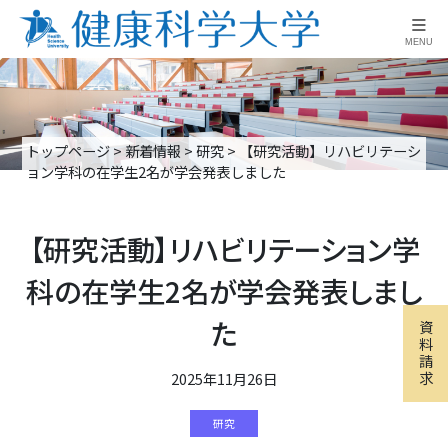
≡
MENU
トップページ
>
新着情報
>
研究
>
【研究活動】リハビリテーシ
ョン学科の在学生2名が学会発表しました
【研究活動】リハビリテーション学
科の在学生2名が学会発表しまし
た
資
料
請
求
2025年11月26日
研究