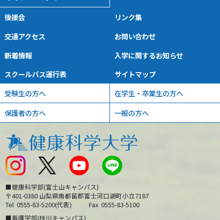
後援会
リンク集
交通アクセス
お問い合わせ
新着情報
入学に関するお知らせ
スクールバス運行表
サイトマップ
受験生の方へ
在学生・卒業生の方へ
保護者の方へ
一般の方へ
■健康科学部(富士山キャンパス)
〒401-0380 山梨県南都留郡富士河口湖町小立7187
Tel
0555-83-5200(代表)
Fax
0555-83-5100
■看護学部(桂川キャンパス)