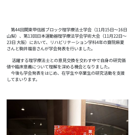
第
44
回関東甲信越ブロック理学療法士学会（
11
月
15
日〜
16
日
山梨）、第
13
回日本運動器理学療法学会学術大会（
11
月
22
日〜
23
日 大阪）において、リハビリテーション学科
4
年の齋院麻夏
さんと駒井福音さんが学会発表を行いました。
活躍する理学療法士との意見交換を交わす中で自身の研究価
値や臨床意義について理解を深める機会となりました。
今後も学会発表をはじめ、在学生や卒業生の研究活動を支援
してまいります。