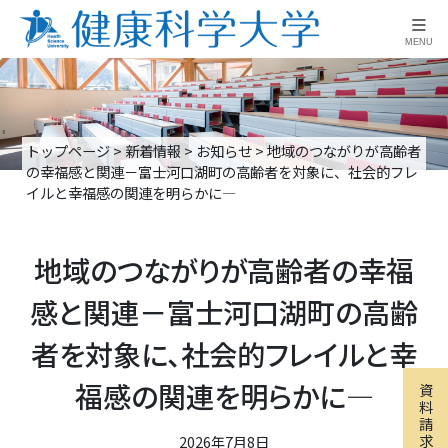
≡
MENU
トップページ
>
新着情報
>
お知らせ
>
地域のつながりが高齢者
の幸福感と関連－富士河口湖町の高齢者を対象に、社会的フレ
イルと幸福感の関連を明らかに―
地域のつながりが高齢者の幸福
感と関連－富士河口湖町の高齢
者を対象に、社会的フレイルと幸
福感の関連を明らかに―
資
料
請
求
2026年7月8日