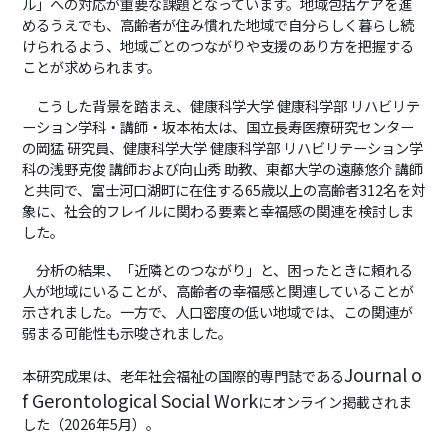
ル」への対応が重要な課題となっています。地域包括ケアを進
めるうえでも、高齢者が住み慣れた地域で自分らしく暮らし続
けられるよう、地域ごとのつながりや支援のあり方を把握する
ことが求められます。
こうした背景を踏まえ、健康科学大学 健康科学部 リハビリテ
ーション学科・講師・坂本祐太は、国立長寿医療研究センター
の岡猛 研究員、健康科学大学 健康科学部 リハビリテーション学
科の浅野克俊 講師および向山秀 助教、東都大学の遠藤悠介 講師
と共同で、富士河口湖町に在住する65歳以上の高齢者312名を対
象に、社会的フレイルに関わる要素と幸福感の関連を検討しま
した。
分析の結果、「近隣とのつながり」と、困ったときに頼れる
人が地域にいることが、高齢者の幸福感と関連していることが
示されました。一方で、人口密度の低い地域では、この関連が
弱まる可能性も示唆されました。
Journal o
本研究成果は、老年社会福祉の国際的専門誌である
f Gerontological Social Work
にオンライン掲載されま
した（2026年5月）。