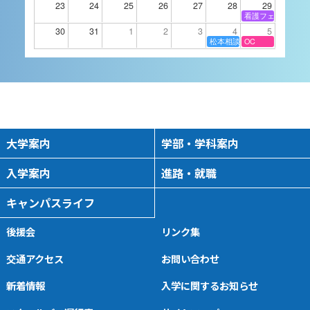
23
24
25
26
27
28
29
オープンキャンパス
看護フェスタ
2026/09/05 10:00
-
16:00
30
31
1
2
3
4
5
松本相談会
OC
9月14日（月）進学相談
会 静岡県沼津市
進学相談会
2026/09/14 16:00
-
18:00
大学案内
学部・学科案内
入学案内
進路・就職
9月15日（火）進学相談
キャンパスライフ
会 長野県伊那市
進学相談会
後援会
リンク集
2026/09/15 16:00
-
18:00
交通アクセス
お問い合わせ
新着情報
入学に関するお知らせ
9月16日（水）進学相談