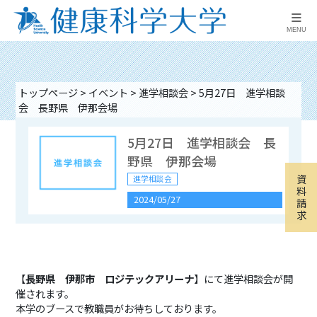
≡
MENU
トップページ
>
イベント
>
進学相談会
>
5月27日 進学相談
会 長野県 伊那会場
5月27日 進学相談会 長
野県 伊那会場
資
進学相談会
料
2024/05/27
請
求
9月16日（水）進学相談
会 山梨県富士吉田市
【
長野県 伊那市 ロジテックアリーナ
】にて進学相談会が開
催されます。
進学相談会
本学のブースで教職員がお待ちしております。