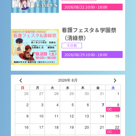
2026/08/22 10:00
-
16:00
看護フェスタ＆学園祭
（清綠祭）
その他
2026/08/29 10:00
-
16:00
9月4日（金）進学相談
2026年 8月
会 長野県松本市
日
月
火
水
木
金
土
26
27
28
29
30
31
1
進学相談会
2026/09/04 15:00
-
18:00
2
3
4
5
6
7
8
OC
9
10
11
12
13
14
15
2026OPENCAMPUS(9/
16
17
18
19
20
21
22
5)
OC