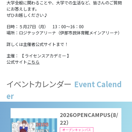
2026/09/16 16:00
-
18:00
大学全般に関わることや、大学での生活など、皆さんのご質問
にお答えします。
ぜひお越しください♪
9月16日（水）進学相談
日時：５月27日（月） 13：00～16：00
会 山梨県南アルプス市
場所：ロジテックアリーナ（伊那市民体育館メインアリーナ）
進学相談会
詳しくは主催者公式サイトまで！
2026/09/16 16:00
-
18:00
主催： 【 ライセンスアカデミー 】
公式サイト
こちら
2026OPENCAMPUS
（8/8）
イベントカレンダー
Event Calend
オープンキャンパス
2026/08/08 10:00
-
16:00
er
2026OPENCAMPUS(8/
22）
オープンキャンパス