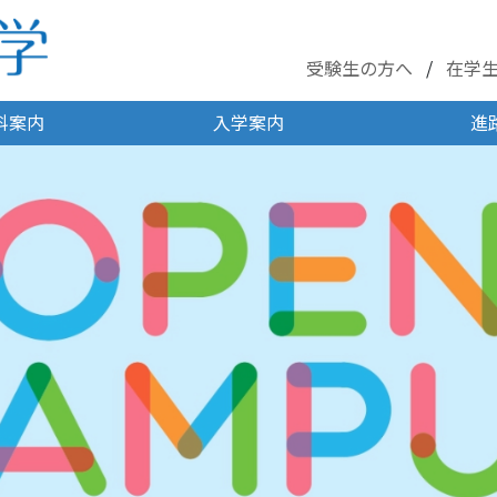
受験生の方へ
在学
科案内
入学案内
進