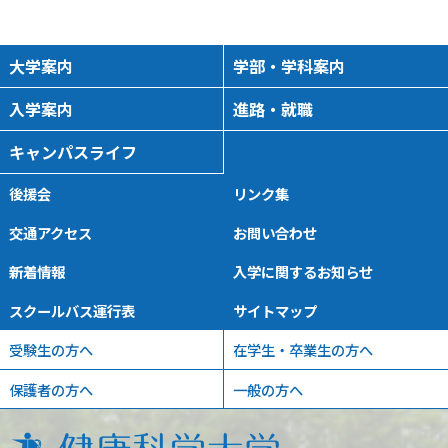
会 山梨県富士吉田市
進学相談会
2026/09/16 16:00
-
18:00
大学案内
学部・学科案内
入学案内
進路・就職
9月16日（水）進学相談
キャンパスライフ
会 山梨県南アルプス市
進学相談会
後援会
リンク集
2026/09/16 16:00
-
18:00
交通アクセス
お問い合わせ
新着情報
入学に関するお知らせ
2026OPENCAMPUS(8/
スクールバス運行表
サイトマップ
22）
オープンキャンパス
受験生の方へ
在学生・卒業生の方へ
2026/08/22 10:00
-
16:00
保護者の方へ
一般の方へ