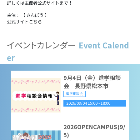
詳しくは主催者公式サイトまで！
2026/08/22 10:00
-
16:00
主催： 【 さんぽう 】
公式サイト
こちら
看護フェスタ＆学園祭
（清綠祭）
イベントカレンダー
Event Calend
その他
2026/08/29 10:00
-
16:00
er
9月4日（金）進学相談
会 長野県松本市
進学相談会
2026/09/04 15:00
-
18:00
2026OPENCAMPUS(9/
5)