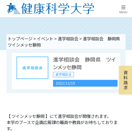
≡
MENU
9月16日（水）進学相談
会 山梨県富士吉田市
進学相談会
トップページ
>
イベント
>
進学相談会
>
進学相談会 静岡県
2026/09/16 16:00
-
18:00
ツインメッセ静岡
進学相談会 静岡県 ツイ
9月16日（水）進学相談
ンメッセ静岡
資
会 山梨県南アルプス市
進学相談会
料
請
進学相談会
2022/12/15
求
2026/09/16 16:00
-
18:00
2026OPENCAMPUS(8/
【 ツインメッセ静岡 】にて進学相談会が開催されます。
22）
本学のブースで企画広報課の職員や教員がお待ちしておりま
す。
オープンキャンパス