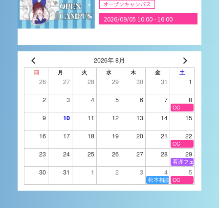
オープンキャンパス
2026/09/05 10:00
-
16:00
9月14日（月）進学相談
2026年 8月
会 静岡県沼津市
日
月
火
水
木
金
土
26
27
28
29
30
31
1
進学相談会
2026/09/14 16:00
-
18:00
2
3
4
5
6
7
8
OC
9
10
11
12
13
14
15
9月15日（火）進学相談
16
17
18
19
20
21
22
会 長野県伊那市
OC
23
24
25
26
27
28
29
進学相談会
看護フェスタ
2026/09/15 16:00
-
18:00
30
31
1
2
3
4
5
松本相談会
OC
9月16日（水）進学相談