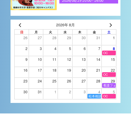
2026/08/29 10:00
-
16:00
9月4日（金）進学相談
2026年 8月
会 長野県松本市
日
月
火
水
木
金
土
26
27
28
29
30
31
1
進学相談会
2026/09/04 15:00
-
18:00
2
3
4
5
6
7
8
OC
9
10
11
12
13
14
15
2026OPENCAMPUS(9/
16
17
18
19
20
21
22
5)
OC
23
24
25
26
27
28
29
オープンキャンパス
看護フェスタ
2026/09/05 10:00
-
16:00
30
31
1
2
3
4
5
松本相談会
OC
9月14日（月）進学相談
会 静岡県沼津市
進学相談会