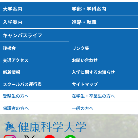
2026/09/14 16:00
-
18:00
大学案内
学部・学科案内
入学案内
進路・就職
9月15日（火）進学相談
キャンパスライフ
会 長野県伊那市
進学相談会
後援会
リンク集
2026/09/15 16:00
-
18:00
交通アクセス
お問い合わせ
新着情報
入学に関するお知らせ
9月16日（水）進学相談
スクールバス運行表
サイトマップ
会 山梨県富士吉田市
進学相談会
受験生の方へ
在学生・卒業生の方へ
2026/09/16 16:00
-
18:00
保護者の方へ
一般の方へ
9月16日（水）進学相談
会 山梨県南アルプス市