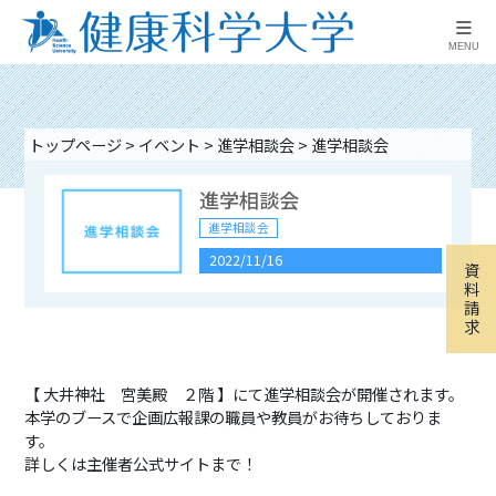
≡
MENU
トップページ
>
イベント
>
進学相談会
>
進学相談会
進学相談会
9月16日（水）進学相談
進学相談会
会 山梨県富士吉田市
2022/11/16
進学相談会
資
料
2026/09/16 16:00
-
18:00
請
求
9月16日（水）進学相談
【 大井神社 宮美殿 ２階 】にて進学相談会が開催されます。
会 山梨県南アルプス市
本学のブースで企画広報課の職員や教員がお待ちしておりま
す。
進学相談会
詳しくは主催者公式サイトまで！
2026/09/16 16:00
-
18:00