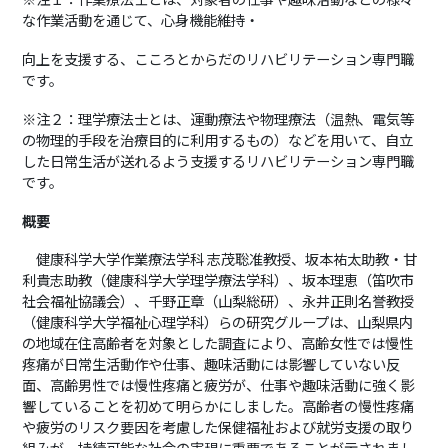
な作業活動を通じて、心身機能維持・
向上を支援する、こころとからだのリハビリテーション専門職
です。
※注２：理学療法士とは、運動療法や物理療法（温熱、電気等
の物理的手段を治療目的に利用するもの）などを用いて、自立
した日常生活が送れるよう支援するリハビリテーション専門職
です。
概要
健康科学大学作業療法学科 志茂聡准教授、坂本祐太助教・甘
利貴志助教（健康科学大学理学療法学科）、坂本理恵（笛吹市
社会福祉協議会）、千野正章（山梨総研）、永井正則名誉教授
（健康科学大学福祉心理学科）らの研究グループは、山梨県内
の地域在住高齢者を対象とした調査により、高齢女性では慢性
疼痛が日常生活動作や仕事、趣味活動には影響していない反
面、高齢男性では慢性疼痛と疲労が、仕事や趣味活動に強く影
響していることを初めて明らかにしました。高齢者の慢性疼痛
や疲労のリスク要因を考慮した保健福祉および就労支援の取り
組みが、持続可能な社会の実現に重要であることが示されまし