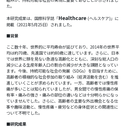
た。
Healthcare
本研究成果は、国際科学誌「
(
ヘルスケア
)
」に
掲載（
2021
年
5
月
25
日）されました。
■背景
ここ数十年、世界的に平均寿命が延びており、
2014
年の世界平
均は約
70
歳、先進国では約
80
歳に達しています。さらに、日本
では世界に類を見ない急速な高齢化とともに、深刻な総人口の
減少による生産年齢人口の割合の減少が大きな課題となってい
ます。今後、持続可能な社会の発展（SDGs）を目指すために、
高齢者の積極的な社会参加の取り組み（経済活動を含む）を推
進していくことが求められています。一方、高齢者では慢性疼
痛が多いことは知られていましたが、男女間での慢性疼痛の保
有率・痛みの強さ・痛みの部位の違いなどは十分明らかになっ
ていませんでした。さらに、高齢者の主要な外出機会となる仕
事や趣味活動と、慢性疼痛・疲労などの身体症状との関連性に
ついて不明でした。
■研究成果