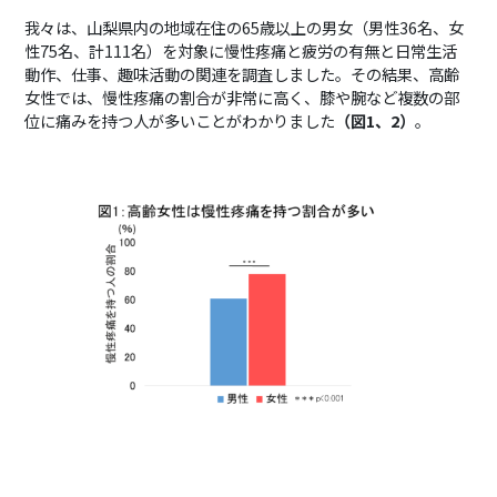
我々は、山梨県内の地域在住の
65
歳以上の男女（男性
36
名、女
性
75
名、計
111
名）を対象に慢性疼痛と疲労の有無と日常生活
動作、仕事、趣味活動の関連を調査しました。その結果、高齢
女性では、慢性疼痛の割合が非常に高く、膝や腕など複数の部
位に痛みを持つ人が多いことがわかりました
（図
1
、
2
）
。