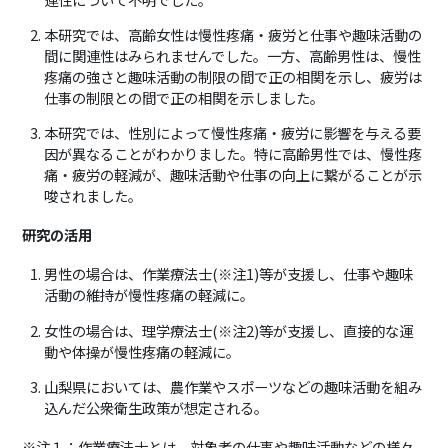
本研究では、高齢女性は慢性疼痛・疲労と仕事や趣味活動の
間に関連性はみられませんでした。一方、高齢男性は、慢性
疼痛の強さと趣味活動の制限の間で正の相関を示し、疲労は
仕事の制限との間で正の相関を示しました。
本研究では、性別によって慢性疼痛・疲労に影響を与える要
因が異なることがわかりました。特に高齢男性では、慢性疼
痛・疲労の軽減が、趣味活動や仕事の向上に繋がることが示
唆されました。
研究の活用
男性の場合は、作業療法士
(
※注
1)
等が支援し、仕事や趣味
活動の維持が慢性疼痛の軽減に。
女性の場合は、理学療法士
(
※注
2)
等が支援し、直接的な運
動や体操が慢性疼痛の軽減に。
山梨県においては、農作業やスポーツなどの趣味活動を組み
込んだ公衆衛生政策が想定される。
※注１：作業療法士とは、対象者の仕事や趣味活動などの様々