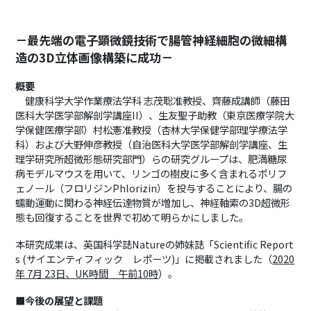
－最先端の電子顕微鏡技術で腸管神経細胞の微細構
造の3D立体画像構築に成功－
概要
健康科学大学作業療法学科 志茂聡准教授、齊藤成講師（藤田
医科大学医学部解剖学講座II）、生友聖子助教（東京医療学院大
学保健医療学部）村松憲准教授（杏林大学保健学部理学療法学
科）および大野伸彦教授（自治医科大学医学部解剖学講座、生
理学研究所超微形態研究部門）らの研究グループは、肥満糖尿
病モデルマウスを用いて、リンゴの樹皮に多く含まれるポリフ
ェノール（フロリジンPhlorizin）を投与することにより、腸の
蠕動運動に関わる神経伝達物質が増加し、神経軸索の3D超微形
態も回復することを世界で初めて明らかにしました。
本研究成果は、英国科学誌Natureの姉妹誌「Scientific Report
s (サイエンティフィック レポーツ)」に掲載されました（
2020
年 7月 23日、UK時間 午前10時
）。
■今後の展望と課題