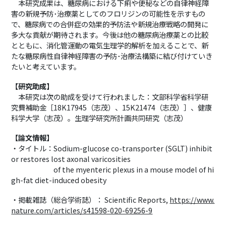
本研究成果は、糖尿病における下痢や便秘などの自律神経障
害の新規予防･治療薬としてのフロリジンの可能性を示すもの
で、糖尿病での合併症の効果的予防法や新規治療戦略の開発に
多大な貢献が期待されます。今後は他の糖尿病治療薬との比較
とともに、消化管運動の電気生理学的解析を加えることで、新
たな糖尿病性自律神経障害の予防･治療法構築に結び付けていき
たいと考えています。
【研究助成】
本研究は次の助成を受けて行われました：文部科学省科学研
究費補助金［
18K17945
（志茂）、
15K21474
（志茂）］、健康
科学大学（志茂）。生理学研究所計画共同研究（志茂）
【論文情報】
・タイトル：Sodium-glucose co-transporter (SGLT) inhibit
or restores lost axonal varicosities
of the myenteric plexus in a mouse model of hi
gh-fat diet-induced obesity
・掲載雑誌（総合学術誌）： Scientific Reports,
https://www.
nature.com/articles/s41598-020-69256-9