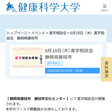
≡
MENU
トップページ
>
イベント
>
進学相談会
>
6月18日（木）進学相
談会 静岡県藤枝市
6月18日（木）進学相談会
静岡県藤枝市
資
進学相談会
料
2026/06/18 16:00
-
18:00
請
求
9月16日（水）進学相談
会 山梨県富士吉田市
【
静岡県藤枝市 藤枝市文化センター
】にて進学相談会が開催
進学相談会
されます。
2026/09/16 16:00
-
18:00
本学のブースで教職員がお待ちしております。