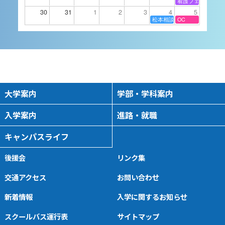
看護フェスタ
2026/09/05 10:00
-
16:00
30
31
1
2
3
4
5
松本相談会
OC
9月14日（月）進学相談
会 静岡県沼津市
進学相談会
2026/09/14 16:00
-
18:00
大学案内
学部・学科案内
入学案内
進路・就職
9月15日（火）進学相談
キャンパスライフ
会 長野県伊那市
進学相談会
後援会
リンク集
2026/09/15 16:00
-
18:00
交通アクセス
お問い合わせ
新着情報
入学に関するお知らせ
9月16日（水）進学相談
スクールバス運行表
サイトマップ
会 山梨県富士吉田市