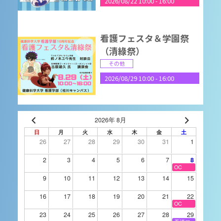
2026/08/22 10:00
-
16:00
看護フェスタ＆学園祭
（清綠祭）
その他
2026/08/29 10:00
-
16:00
9月4日（金）進学相談
2026年 8月
会 長野県松本市
日
月
火
水
木
金
土
26
27
28
29
30
31
1
進学相談会
2026/09/04 15:00
-
18:00
2
3
4
5
6
7
8
OC
9
10
11
12
13
14
15
2026OPENCAMPUS(9/
16
17
18
19
20
21
22
5)
OC
23
24
25
26
27
28
29
オープンキャンパス