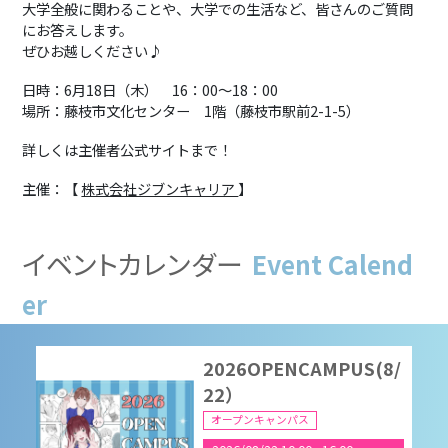
大学全般に関わることや、大学での生活など、皆さんのご質問
にお答えします。
ぜひお越しください♪
9月16日（水）進学相談
会 山梨県南アルプス市
日時：6月18日（木） 16：00～18：00
進学相談会
場所：藤枝市文化センター 1階（藤枝市駅前2-1-5）
2026/09/16 16:00
-
18:00
詳しくは主催者公式サイトまで！
主催：【
株式会社ジブンキャリア
】
2026OPENCAMPUS
（8/8）
イベントカレンダー
Event Calend
オープンキャンパス
2026/08/08 10:00
-
16:00
er
2026OPENCAMPUS(8/
22）
オープンキャンパス