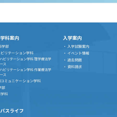
00
-
18:00
）進学相談会 長野県松本
・学科案内
入学案内
科学部
入学試験案内
00
-
16:00
ハビリテーション学科
イベント情報
AMPUS(9/5)
ハビリテーション学科 理学療法学
過去問題
ース
資料請求
ス
ハビリテーション学科 作業療法学
ース
間コミュニケーション学科
学部
00
-
18:00
護学科
月）進学相談会 静岡県沼
ンパスライフ