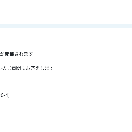
00
-
18:00
水）進学相談会 山梨県富
が開催されます。
00
-
18:00
んのご質問にお答えします。
水）進学相談会 山梨県南
-4）
00
-
16:00
CAMPUS（8/8）