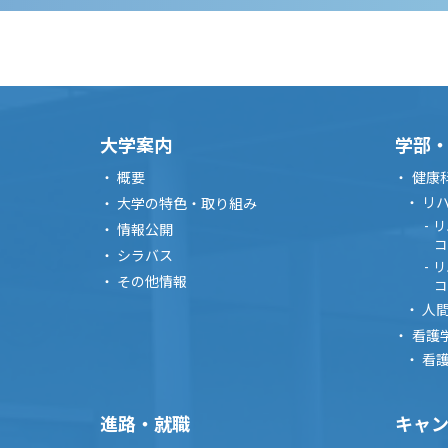
2026/09/04 15:
9月4日（金
市
進学相談会
大学案内
学部
概要
健康
2026/09/05 10:
リ
大学の特色・取り組み
2026OPENC
リ
情報公開
コ
シラバス
オープンキャンパ
リ
その他情報
コ
人
看護
2026/09/14 16:
看
9月14日（
進路・就職
キャ
津市