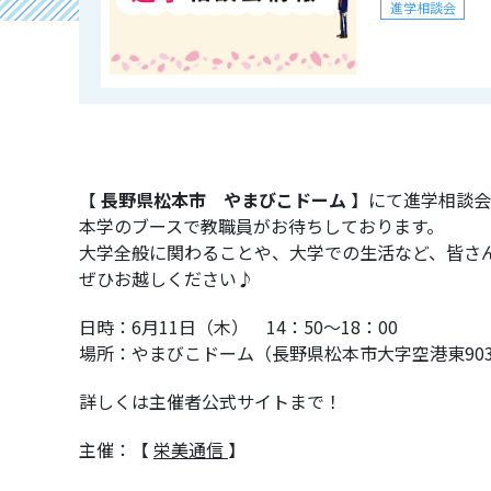
進学相談会
2026/09/16 16:
9月16日（
士吉田市
進学相談会
【
長野県松本市 やまびこドーム
】にて進学相談会
本学のブースで教職員がお待ちしております。
2026/09/16 16:
大学全般に関わることや、大学での生活など、皆さ
9月16日（
ぜひお越しください♪
アルプス市
日時：6月11日（木） 14：50～18：00
進学相談会
場所：やまびこドーム（長野県松本市大字空港東9036
詳しくは主催者公式サイトまで！
2026/08/08 10:
主催：【
栄美通信
】
2026OPEN