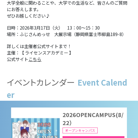
大学全般に関わることや、大学での生活など、皆さんのご質問
にお答えします。
ぜひお越しください♪
9月16日（水）進学相談
会 山梨県南アルプス市
日時：2026年3月17日（火） 13：00～15：30
場所：ふじさんめっせ 大展示場（静岡県富士市柳島189-8）
進学相談会
2026/09/16 16:00
-
18:00
詳しくは主催者公式サイトまで！
主催：【 ライセンスアカデミー 】
公式サイト
こちら
2026OPENCAMPUS
（8/8）
イベントカレンダー
Event Calend
オープンキャンパス
2026/08/08 10:00
-
16:00
er
2026OPENCAMPUS(8/
22）
オープンキャンパス