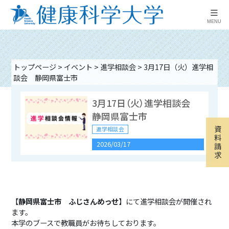
≡
MENU
トップページ
>
イベント
>
進学相談会
>
3月17日（火）進学相
談会 静岡県富士市
3月17日（火）進学相談会
静岡県富士市
資
進学相談会
料
2026/03/17
請
求
9月16日（水）進学相談
会 山梨県富士吉田市
【
静岡県富士市 ふじさんめっせ
】にて進学相談会が開催され
進学相談会
ます。
2026/09/16 16:00
-
18:00
本学のブースで教職員がお待ちしております。