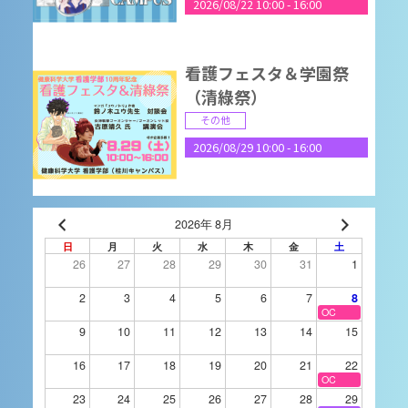
2026/08/22 10:00
-
16:00
看護フェスタ＆学園祭
（清綠祭）
その他
2026/08/29 10:00
-
16:00
9月4日（金）進学相談
2026年 8月
会 長野県松本市
日
月
火
水
木
金
土
26
27
28
29
30
31
1
進学相談会
2026/09/04 15:00
-
18:00
2
3
4
5
6
7
8
OC
9
10
11
12
13
14
15
2026OPENCAMPUS(9/
16
17
18
19
20
21
22
5)
OC
23
24
25
26
27
28
29
オープンキャンパス