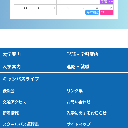
看護フェスタ
2026/09/05 10:00
-
16:00
30
31
1
2
3
4
5
松本相談会
OC
9月14日（月）進学相談
会 静岡県沼津市
進学相談会
2026/09/14 16:00
-
18:00
大学案内
学部・学科案内
入学案内
進路・就職
9月15日（火）進学相談
キャンパスライフ
会 長野県伊那市
進学相談会
後援会
リンク集
2026/09/15 16:00
-
18:00
交通アクセス
お問い合わせ
新着情報
入学に関するお知らせ
9月16日（水）進学相談
スクールバス運行表
サイトマップ
会 山梨県富士吉田市