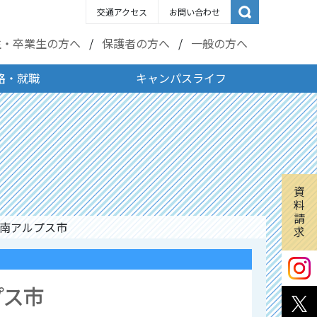
交通アクセス
お問い合わせ
生・卒業生の方へ
保護者の方へ
一般の方へ
路・就職
キャンパスライフ
資
料
請
県南アルプス市
求
プス市