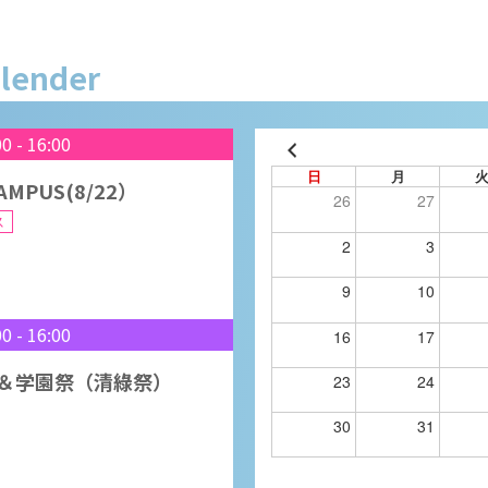
AMPUS(8/22）
ス
alender
00
-
16:00
日
月
26
27
＆学園祭（清綠祭）
2
3
9
10
16
17
00
-
18:00
23
24
）進学相談会 長野県松本
30
31