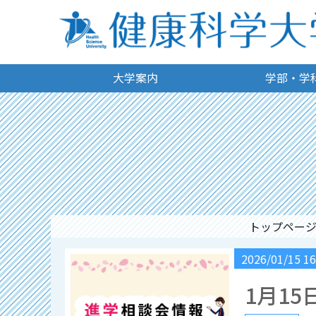
大学案内
学部・学
トップペー
2026/09/16 16:
2026/01/15 16
9月16日（
1月1
士吉田市
進学相談会