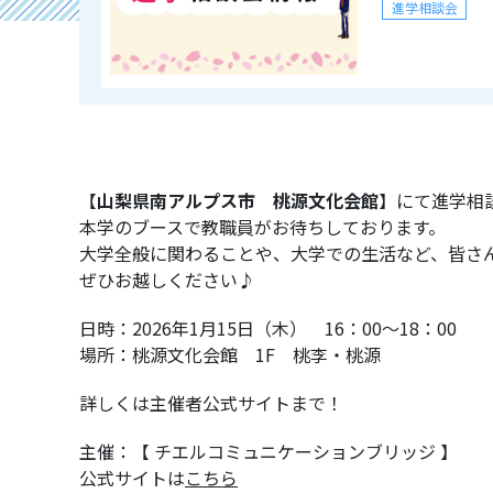
進学相談会
2026/09/16 16:
9月16日（
アルプス市
進学相談会
【
山梨県南アルプス市 桃源文化会館
】にて進学相
本学のブースで教職員がお待ちしております。
大学全般に関わることや、大学での生活など、皆さ
2026/08/08 10:
ぜひお越しください♪
2026OPEN
日時：2026年1月15日（木） 16：00～18：00
オープンキャンパ
場所：桃源文化会館 1F 桃李・桃源
詳しくは主催者公式サイトまで！
主催：【 チエルコミュニケーションブリッジ 】
2026/08/22 10:
公式サイトは
こちら