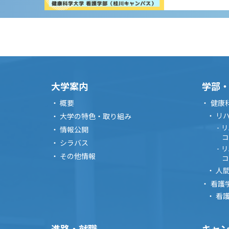
2026/09/05 10:
2026OPENC
オープンキャンパ
大学案内
学部
概要
健康
2026/09/14 16:
リ
大学の特色・取り組み
リ
情報公開
9月14日（
コ
シラバス
リ
津市
その他情報
コ
進学相談会
人
看護
看
2026/09/15 16:
9月15日（
進路・就職
キャ