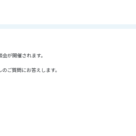
00
-
18:00
水）進学相談会 山梨県南
談会が開催されます。
んのご質問にお答えします。
00
-
16:00
CAMPUS（8/8）
ス
00
-
16:00