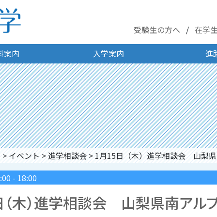
受験生の方へ
在学
科案内
入学案内
進
ジ
>
イベント
>
進学相談会
>
1月15日（木）進学相談会 山梨
00
-
18:00
:00
-
18:00
水）進学相談会 山梨県富
5日（木）進学相談会 山梨県南アル