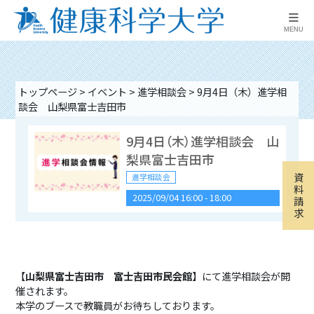
≡
MENU
トップページ
>
イベント
>
進学相談会
>
9月4日（木）進学相
談会 山梨県富士吉田市
9月4日（木）進学相談会 山
梨県富士吉田市
資
進学相談会
料
2025/09/04 16:00
-
18:00
請
求
9月16日（水）進学相談
会 山梨県富士吉田市
【
山梨県富士吉田市 富士吉田市民会館
】にて進学相談会が開
催されます。
進学相談会
本学のブースで教職員がお待ちしております。