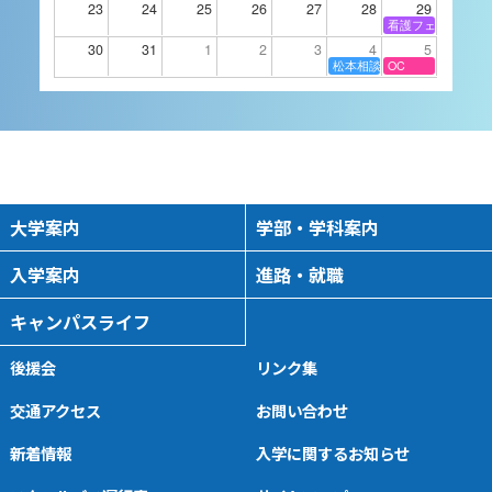
23
24
25
26
27
28
29
進学相談会
看護フェスタ
2026/09/14 16:00
-
18:00
30
31
1
2
3
4
5
松本相談会
OC
9月15日（火）進学相談
会 長野県伊那市
進学相談会
2026/09/15 16:00
-
18:00
大学案内
学部・学科案内
入学案内
進路・就職
9月16日（水）進学相談
キャンパスライフ
会 山梨県富士吉田市
進学相談会
後援会
リンク集
2026/09/16 16:00
-
18:00
交通アクセス
お問い合わせ
新着情報
入学に関するお知らせ
9月16日（水）進学相談