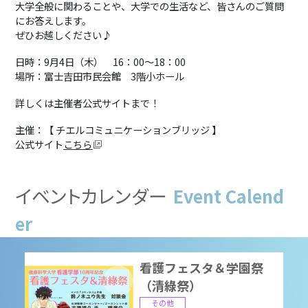
2026/09/16 16:00
-
18:00
大学全般に関わることや、大学での生活など、皆さんのご質問
にお答えします。
ぜひお越しください♪
9月16日（水）進学相談
日時：9月4日（木） 16：00～18：00
会 山梨県南アルプス市
場所：富士吉田市民会館 3階小ホール
進学相談会
詳しくは主催者公式サイトまで！
2026/09/16 16:00
-
18:00
主催：【 チエルコミュニケーションブリッジ 】
公式サイト
こちら
2026OPENCAMPUS(8/
22）
イベントカレンダー
Event Calend
オープンキャンパス
2026/08/22 10:00
-
16:00
er
看護フェスタ＆学園祭
（清綠祭）
その他