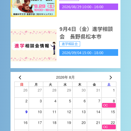
2026/08/29 10:00
-
16:00
9月4日（金）進学相談
会 長野県松本市
進学相談会
2026/09/04 15:00
-
18:00
2026OPENCAMPUS(9/
2026年 8月
5)
日
月
火
水
木
金
土
26
27
28
29
30
31
1
オープンキャンパス
2026/09/05 10:00
-
16:00
2
3
4
5
6
7
8
OC
9
10
11
12
13
14
15
9月14日（月）進学相談
16
17
18
19
20
21
22
会 静岡県沼津市
OC