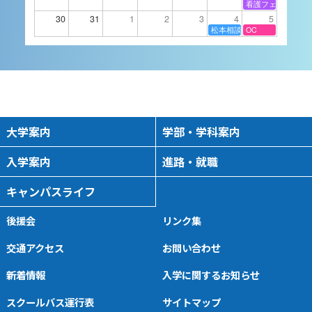
看護フェスタ
2026/09/14 16:00
-
18:00
30
31
1
2
3
4
5
松本相談会
OC
9月15日（火）進学相談
会 長野県伊那市
進学相談会
2026/09/15 16:00
-
18:00
大学案内
学部・学科案内
入学案内
進路・就職
9月16日（水）進学相談
キャンパスライフ
会 山梨県富士吉田市
進学相談会
後援会
リンク集
2026/09/16 16:00
-
18:00
交通アクセス
お問い合わせ
新着情報
入学に関するお知らせ
9月16日（水）進学相談
スクールバス運行表
サイトマップ
会 山梨県南アルプス市