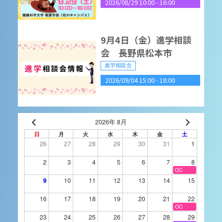
2026/08/29 10:00
-
16:00
9月4日（金）進学相談
会 長野県松本市
進学相談会
2026/09/04 15:00
-
18:00
2026OPENCAMPUS(9/
2026年 8月
5)
日
月
火
水
木
金
土
26
27
28
29
30
31
1
オープンキャンパス
2026/09/05 10:00
-
16:00
2
3
4
5
6
7
8
OC
9
10
11
12
13
14
15
9月14日（月）進学相談
16
17
18
19
20
21
22
会 静岡県沼津市
OC
23
24
25
26
27
28
29
進学相談会