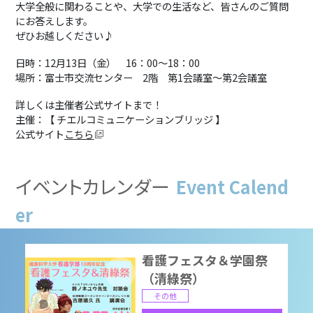
大学全般に関わることや、大学での生活など、皆さんのご質問
にお答えします。
ぜひお越しください♪
9月16日（水）進学相談
会 山梨県南アルプス市
日時：12月13日（金） 16：00～18：00
場所：富士市交流センター 2階 第1会議室～第2会議室
進学相談会
2026/09/16 16:00
-
18:00
詳しくは主催者公式サイトまで！
主催：【 チエルコミュニケーションブリッジ 】
公式サイト
こちら
2026OPENCAMPUS(8/
22）
イベントカレンダー
Event Calend
オープンキャンパス
2026/08/22 10:00
-
16:00
er
看護フェスタ＆学園祭
（清綠祭）
その他