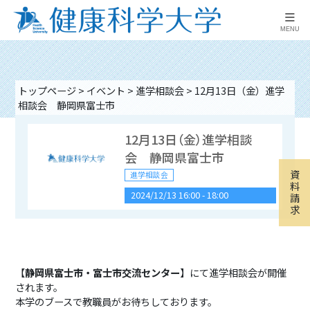
≡
MENU
トップページ
>
イベント
>
進学相談会
>
12月13日（金）進学
相談会 静岡県富士市
12月13日（金）進学相談
会 静岡県富士市
資
進学相談会
料
2024/12/13 16:00
-
18:00
請
求
9月16日（水）進学相談
会 山梨県富士吉田市
【
静岡県富士市・富士市交流センター
】にて進学相談会が開催
進学相談会
されます。
2026/09/16 16:00
-
18:00
本学のブースで教職員がお待ちしております。