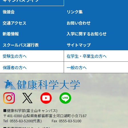
後援会
リンク集
交通アクセス
お問い合わせ
新着情報
入学に関するお知らせ
スクールバス運行表
サイトマップ
受験生の方へ
在学生・卒業生の方へ
保護者の方へ
一般の方へ
■健康科学部(富士山キャンパス)
〒401-0380 山梨県南都留郡富士河口湖町小立7187
Tel
0555-83-5200(代表)
Fax
0555-83-5100