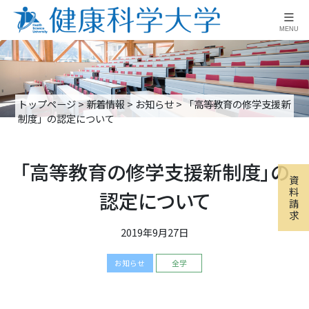
≡
MENU
トップページ
>
新着情報
>
お知らせ
>
「高等教育の修学支援新
制度」の認定について
「高等教育の修学支援新制度」の
資
料
認定について
請
求
2019年9月27日
お知らせ
全学