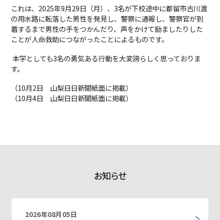
これは、2025
年
9
月
29
日（月）、
3
名が下校途中に都留市古川渡
の用水路に転落した男性を発見し、警察に通報し、警察官が到
着するまで男性の手をつかんだり、声をかけて励ましたりした
ことが
人命救助につながったことによるものです。
本学としても
3
名の勇気ある行動を大変誇らしく思っておりま
す。
（
10
月
2
日 山梨日日新聞紙面に掲載）
（
10
月
4
日 山梨日日新聞紙面に掲載）
お知らせ
2026年08月05日