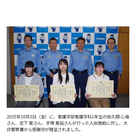
2025
年
10
月
3
日（金）に、看護学部看護学科
1
年生の佐久間 心海
さん、庄下 葵さん、手塚 美裕さんが行った人命救助に対し、大
月警察署から感謝状が贈呈されました。