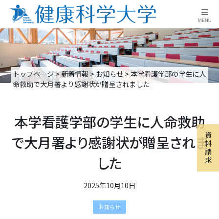
≡
MENU
トップページ
>
新着情報
>
お知らせ
>
本学看護学部の学生に人
命救助で大月署より感謝状が贈呈されました
本学看護学部の学生に人命救助
資
で大月署より感謝状が贈呈されま
料
請
した
求
2025年10月10日
お知らせ