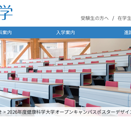
受験生の方へ
在学
科案内
入学案内
進
せ
>
2026年度健康科学大学オープンキャンパスポスターデザ