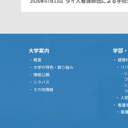
タイ人看護師団による学校
2026年07月13日
大学案内
学部
概要
健康
リ
大学の特色・取り組み
リ
情報公開
コ
シラバス
リ
その他情報
コ
人
看護
看