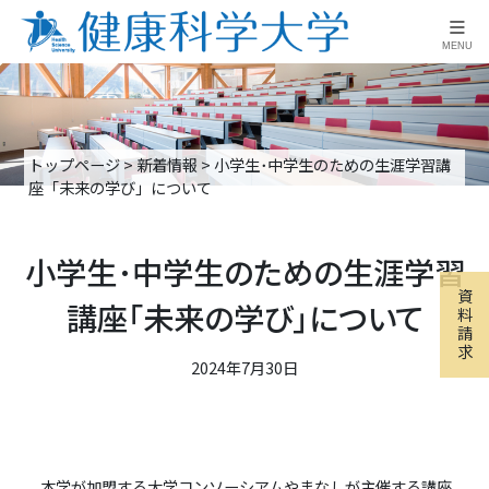
≡
MENU
トップページ
>
新着情報
>
小学生･中学生のための生涯学習講
座「未来の学び」について
小学生･中学生のための生涯学習
資
講座「未来の学び」について
料
請
求
2024年7月30日
本学が加盟する大学コンソーシアムやまなしが主催する講座