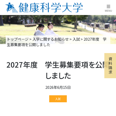
≡
MENU
トップページ
>
入学に関するお知らせ
>
入試
>
2027年度 学
生募集要項を公開しました
資
2027年度 学生募集要項を公開
料
請
求
しました
2026年6月15日
入試