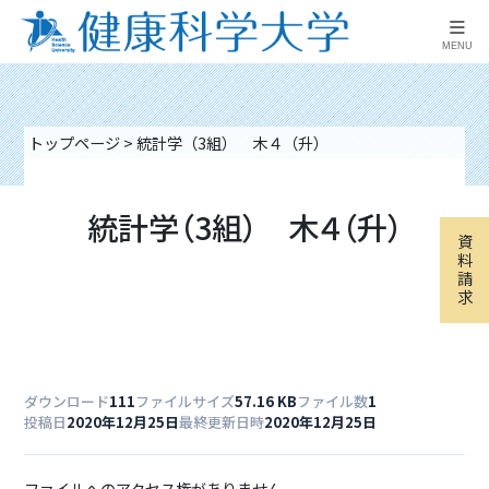
≡
MENU
トップページ
>
統計学（3組） 木４（升）
統計学（3組） 木４（升）
資
料
請
求
ダウンロード
111
ファイルサイズ
57.16 KB
ファイル数
1
投稿日
2020年12月25日
最終更新日時
2020年12月25日
ファイルへのアクセス権がありません。