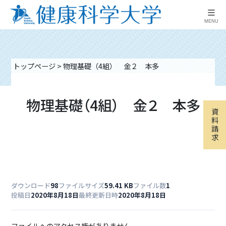
≡
MENU
トップページ
>
物理基礎（4組） 金２ 本多
物理基礎（4組） 金２ 本多
資
料
請
求
ダウンロード
98
ファイルサイズ
59.41 KB
ファイル数
1
投稿日
2020年8月18日
最終更新日時
2020年8月18日
ファイルへのアクセス権がありません。