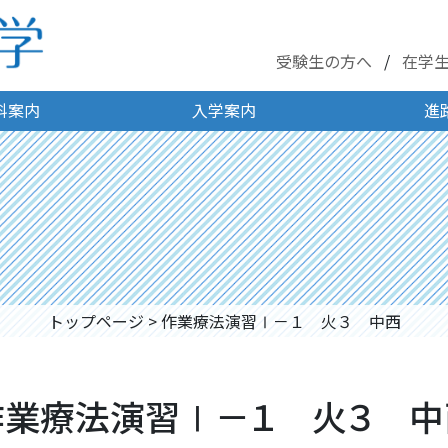
受験生の方へ
在学
科案内
入学案内
進
トップページ
>
作業療法演習Ⅰ－１ 火３ 中西
作業療法演習Ⅰ－１ 火３ 中