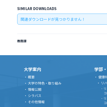
SIMILAR DOWNLOADS
関連ダウンロードが見つかりません !
教務課
大学案内
学部
概要
健康
リ
大学の特色・取り組み
リ
情報公開
コ
シラバス
リ
その他情報
コ