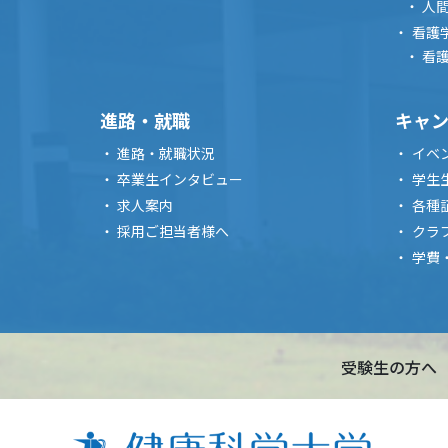
人
看護
看
進路・就職
キャ
進路・就職状況
イベ
卒業生インタビュー
学生
求人案内
各種
採用ご担当者様へ
クラ
学費
受験生の方へ