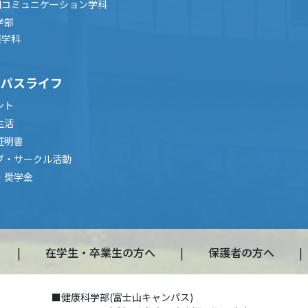
間コミュニケーション学科
学部
護学科
ンパスライフ
ント
生活
証明書
ブ・サークル活動
・奨学金
在学生・卒業生の方へ
保護者の方へ
■健康科学部(富士山キャンパス)