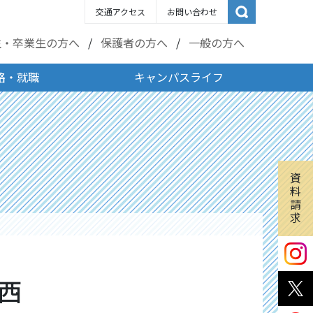
交通アクセス
お問い合わせ
生・卒業生の方へ
保護者の方へ
一般の方へ
路・就職
キャンパスライフ
資
料
請
求
西