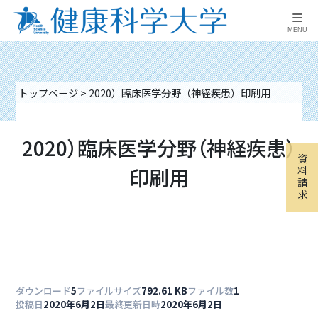
≡
MENU
トップページ
>
2020）臨床医学分野（神経疾患）印刷用
2020）臨床医学分野（神経疾患）
資
印刷用
料
請
求
ダウンロード
5
ファイルサイズ
792.61 KB
ファイル数
1
投稿日
2020年6月2日
最終更新日時
2020年6月2日