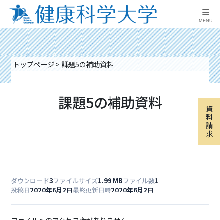
≡
MENU
トップページ
>
課題5の補助資料
課題5の補助資料
資
料
請
求
ダウンロード
3
ファイルサイズ
1.99 MB
ファイル数
1
投稿日
2020年6月2日
最終更新日時
2020年6月2日
ファイルへのアクセス権がありません。