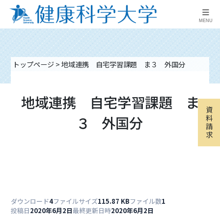
≡
MENU
トップページ
>
地域連携 自宅学習課題 ま３ 外国分
地域連携 自宅学習課題 ま
資
３ 外国分
料
請
求
ダウンロード
4
ファイルサイズ
115.87 KB
ファイル数
1
投稿日
2020年6月2日
最終更新日時
2020年6月2日