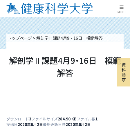
≡
MENU
トップページ
>
解剖学Ⅱ課題4月9・16日 模範解答
解剖学Ⅱ課題4月9・16日 模範
資
解答
料
請
求
ダウンロード
3
ファイルサイズ
284.90 KB
ファイル数
1
投稿日
2020年6月2日
最終更新日時
2020年6月2日