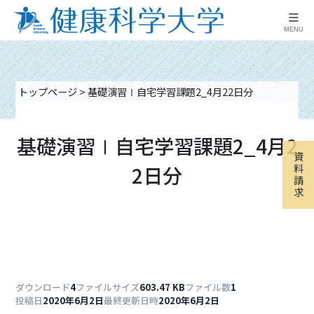
≡
MENU
トップページ
>
基礎演習Ⅰ自宅学習課題2_4月22日分
基礎演習Ⅰ自宅学習課題2_4月2
資
2日分
料
請
求
ダウンロード
4
ファイルサイズ
603.47 KB
ファイル数
1
投稿日
2020年6月2日
最終更新日時
2020年6月2日