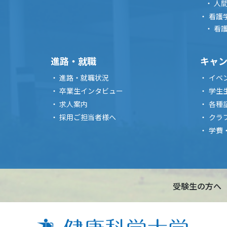
人
看護
看
進路・就職
キャ
進路・就職状況
イベ
卒業生インタビュー
学生
求人案内
各種
採用ご担当者様へ
クラ
学費
受験生の方へ