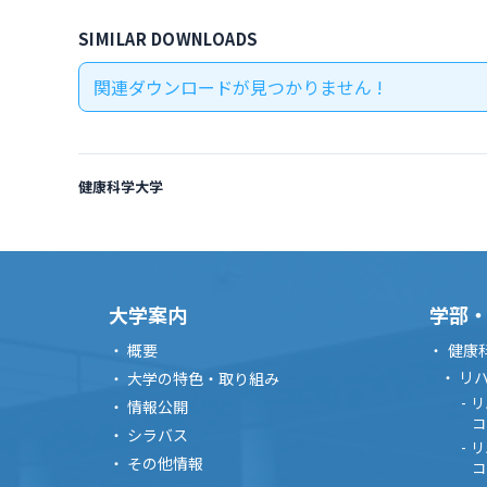
SIMILAR DOWNLOADS
関連ダウンロードが見つかりません !
健康科学大学
大学案内
学部
概要
健康
リ
大学の特色・取り組み
リ
情報公開
コ
シラバス
リ
その他情報
コ