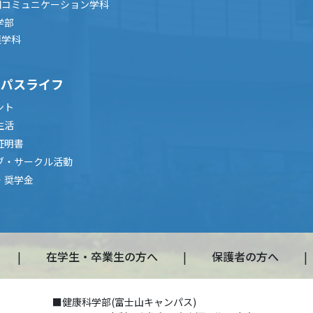
間コミュニケーション学科
学部
護学科
ンパスライフ
ント
生活
証明書
ブ・サークル活動
・奨学金
在学生・卒業生の方へ
保護者の方へ
■健康科学部(富士山キャンパス)