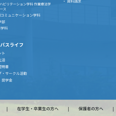
資料請求
ハビリテーション学科 作業療法学
ース
間コミュニケーション学科
学部
護学科
ンパスライフ
ント
生活
証明書
ブ・サークル活動
・奨学金
在学生・卒業生の方へ
保護者の方へ