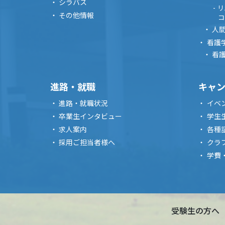
シラバス
リ
その他情報
コ
人
看護
看
進路・就職
キャ
進路・就職状況
イベ
卒業生インタビュー
学生
求人案内
各種
採用ご担当者様へ
クラ
学費
受験生の方へ