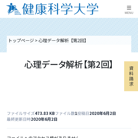
≡
MENU
トップページ
>
心理データ解析【第2回】
心理データ解析【第2回】
資
料
請
求
ファイルサイズ
473.83 KB
ファイル数
1
投稿日
2020年6月2日
最終更新日時
2020年6月2日
ファイルへのアクセス権がありません。