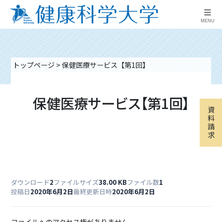
≡
MENU
トップページ
>
保健医療サービス【第1回】
保健医療サービス【第1回】
資
料
請
求
ダウンロード
2
ファイルサイズ
38.00 KB
ファイル数
1
投稿日
2020年6月2日
最終更新日時
2020年6月2日
ファイルへのアクセス権がありません。