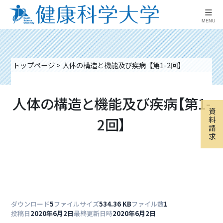
≡
MENU
トップページ
>
人体の構造と機能及び疾病【第1-2回】
人体の構造と機能及び疾病【第1-
資
2回】
料
請
求
ダウンロード
5
ファイルサイズ
534.36 KB
ファイル数
1
投稿日
2020年6月2日
最終更新日時
2020年6月2日