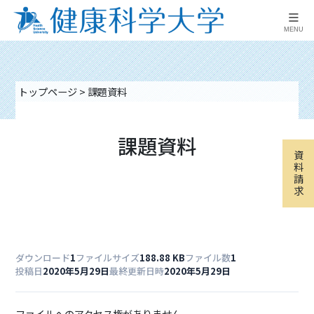
≡
MENU
トップページ
>
課題資料
課題資料
資
料
請
求
ダウンロード
1
ファイルサイズ
188.88 KB
ファイル数
1
投稿日
2020年5月29日
最終更新日時
2020年5月29日
ファイルへのアクセス権がありません。