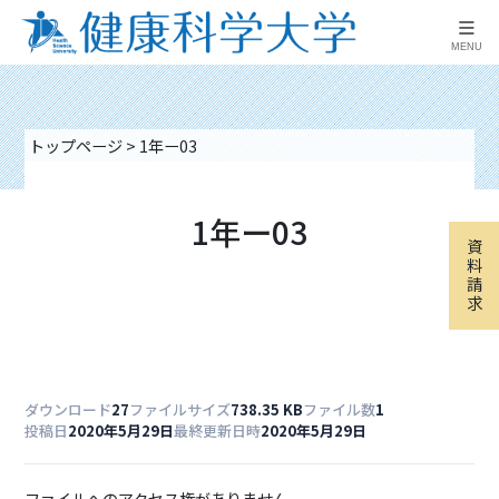
≡
MENU
トップページ
>
1年ー03
1年ー03
資
料
請
求
ダウンロード
27
ファイルサイズ
738.35 KB
ファイル数
1
投稿日
2020年5月29日
最終更新日時
2020年5月29日
ファイルへのアクセス権がありません。