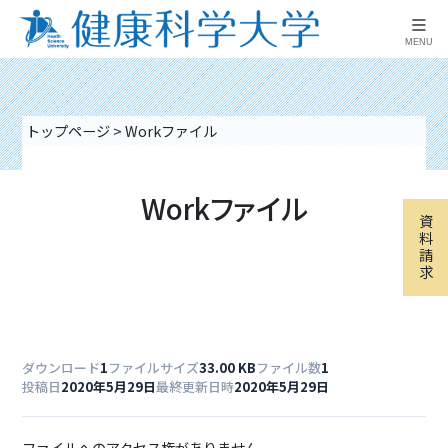
≡
MENU
トップページ
>
Workファイル
Workファイル
資
料
請
求
ダウンロード
1
ファイルサイズ
33.00 KB
ファイル数
1
投稿日
2020年5月29日
最終更新日時
2020年5月29日
ファイルへのアクセス権がありません。