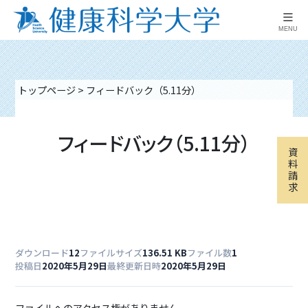
≡
MENU
トップページ
>
フィードバック（5.11分）
フィードバック（5.11分）
資
料
請
求
ダウンロード
12
ファイルサイズ
136.51 KB
ファイル数
1
投稿日
2020年5月29日
最終更新日時
2020年5月29日
ファイルへのアクセス権がありません。