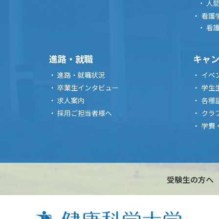
人
看護
看
進路・就職
キャ
進路・就職状況
イベ
卒業生インタビュー
学生
求人案内
各種
採用ご担当者様へ
クラ
学費
受験生の方へ