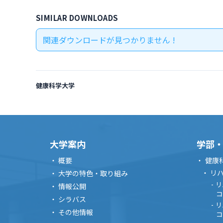
SIMILAR DOWNLOADS
関連ダウンロードが見つかりません !
健康科学大学
大学案内
学部
概要
健康
リ
大学の特色・取り組み
リ
情報公開
コ
シラバス
リ
その他情報
コ