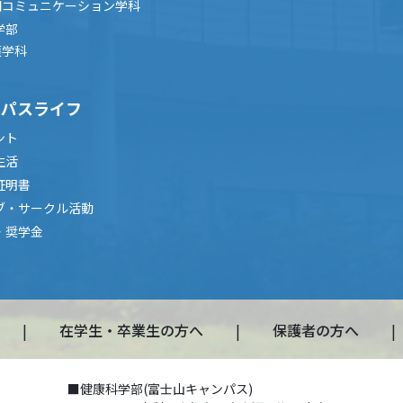
間コミュニケーション学科
学部
護学科
ンパスライフ
ント
生活
証明書
ブ・サークル活動
・奨学金
在学生・卒業生の方へ
保護者の方へ
■健康科学部(富士山キャンパス)