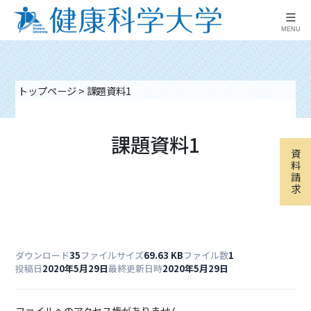
≡
MENU
トップページ
>
課題資料1
課題資料1
資
料
請
求
ダウンロード
35
ファイルサイズ
69.63 KB
ファイル数
1
投稿日
2020年5月29日
最終更新日時
2020年5月29日
ファイルへのアクセス権がありません。