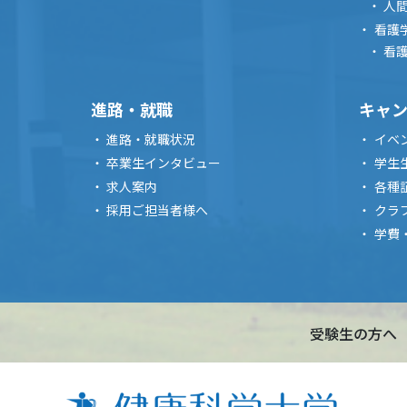
人
看護
看
進路・就職
キャ
進路・就職状況
イベ
卒業生インタビュー
学生
求人案内
各種
採用ご担当者様へ
クラ
学費
受験生の方へ