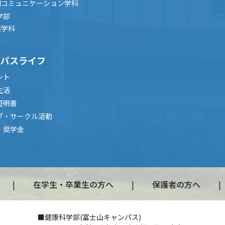
間コミュニケーション学科
学部
護学科
ンパスライフ
ント
生活
証明書
ブ・サークル活動
・奨学金
在学生・卒業生の方へ
保護者の方へ
■健康科学部(富士山キャンパス)