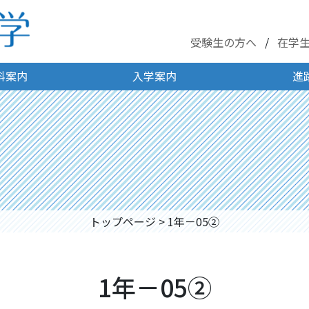
受験生の方へ
在学
科案内
入学案内
進
トップページ
>
1年－05②
1年－05②