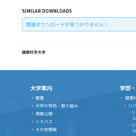
SIMILAR DOWNLOADS
関連ダウンロードが見つかりません !
健康科学大学
大学案内
学部
概要
健康
リ
大学の特色・取り組み
リ
情報公開
コ
シラバス
リ
その他情報
コ