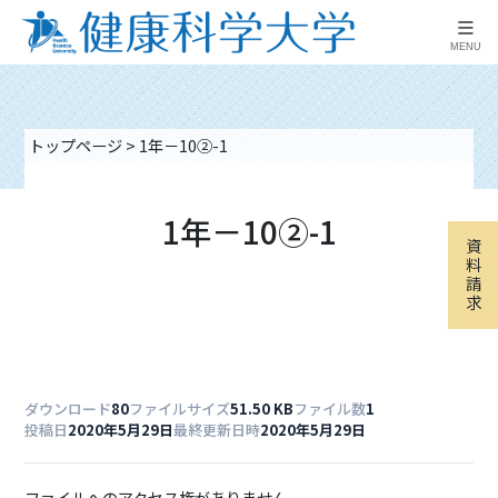
≡
MENU
トップページ
>
1年－10②-1
1年－10②-1
資
料
請
求
ダウンロード
80
ファイルサイズ
51.50 KB
ファイル数
1
投稿日
2020年5月29日
最終更新日時
2020年5月29日
ファイルへのアクセス権がありません。