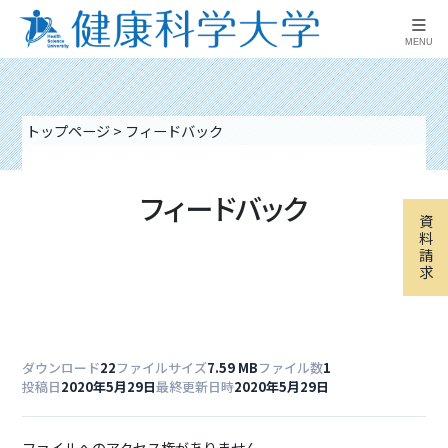
≡
MENU
トップページ
>
フィードバック
フィードバック
資
料
請
求
ダウンロード
22
ファイルサイズ
7.59 MB
ファイル数
1
投稿日
2020年5月29日
最終更新日時
2020年5月29日
ファイルへのアクセス権がありません。