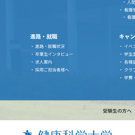
人
看護
看
進路・就職
キャ
進路・就職状況
イベ
卒業生インタビュー
学生
求人案内
各種
採用ご担当者様へ
クラ
学費
受験生の方へ