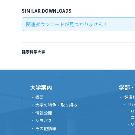
SIMILAR DOWNLOADS
関連ダウンロードが見つかりません !
健康科学大学
大学案内
学部
概要
健康
リ
大学の特色・取り組み
リ
情報公開
コ
シラバス
リ
その他情報
コ