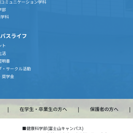
間コミュニケーション学科
学部
護学科
ンパスライフ
ント
生活
証明書
ブ・サークル活動
・奨学金
在学生・卒業生の方へ
保護者の方へ
■健康科学部(富士山キャンパス)