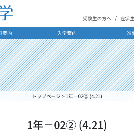
受験生の方へ
在学
科案内
入学案内
進
トップページ
>
1年－02② (4.21)
1年－02② (4.21)