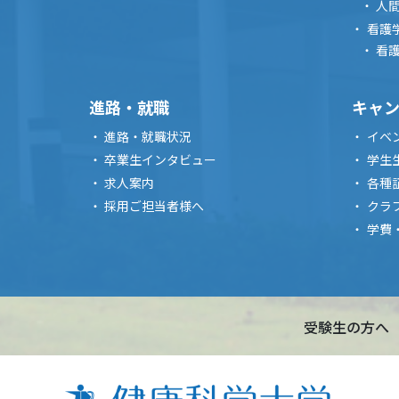
人
看護
看
進路・就職
キャ
進路・就職状況
イベ
卒業生インタビュー
学生
求人案内
各種
採用ご担当者様へ
クラ
学費
受験生の方へ