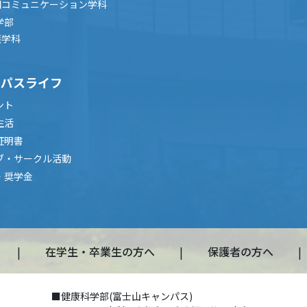
間コミュニケーション学科
学部
護学科
ンパスライフ
ント
生活
証明書
ブ・サークル活動
・奨学金
在学生・卒業生の方へ
保護者の方へ
■健康科学部(富士山キャンパス)