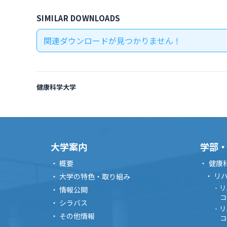
SIMILAR DOWNLOADS
関連ダウンロードが見つかりません !
健康科学大学
大学案内
学部
概要
健康
リ
大学の特色・取り組み
リ
情報公開
コ
シラバス
リ
その他情報
コ