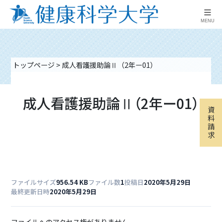
≡
MENU
トップページ
>
成人看護援助論Ⅱ（2年ー01）
成人看護援助論Ⅱ（2年ー01）
資
料
請
求
ファイルサイズ
956.54 KB
ファイル数
1
投稿日
2020年5月29日
最終更新日時
2020年5月29日
ファイルへのアクセス権がありません。