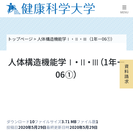
≡
MENU
トップページ
>
人体構造機能学Ⅰ・Ⅱ・Ⅲ（1年ー06①）
人体構造機能学Ⅰ・Ⅱ・Ⅲ（1年ー
資
06①）
料
請
求
ダウンロード
10
ファイルサイズ
3.71 MB
ファイル数
1
投稿日
2020年5月29日
最終更新日時
2020年5月29日