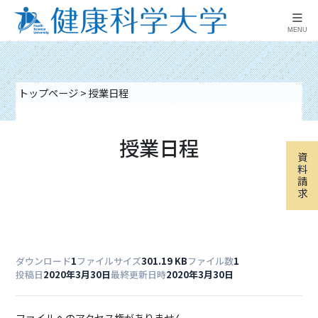
≡
MENU
トップページ
>
授業日程
授業日程
資
料
請
求
ダウンロード
1
ファイルサイズ
301.19 KB
ファイル数
1
投稿日
2020年3月30日
最終更新日時
2020年3月30日
ファイルへのアクセス権がありません。