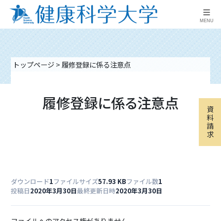
≡
MENU
トップページ
>
履修登録に係る注意点
履修登録に係る注意点
資
料
請
求
ダウンロード
1
ファイルサイズ
57.93 KB
ファイル数
1
投稿日
2020年3月30日
最終更新日時
2020年3月30日
ファイルへのアクセス権がありません。